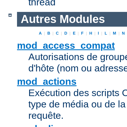
thread
Autres Modules
A
|
B
|
C
|
D
|
E
|
F
|
H
|
I
|
L
|
M
|
N
mod_access_compat
Autorisations de grou
d'hôte (nom ou adresse
mod_actions
Exécution des scripts 
type de média ou de l
requête.