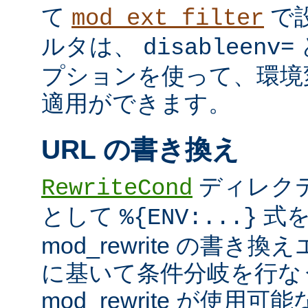
て
で
mod_ext_filter
ルタは、
disableenv=
プションを使って、環境
適用ができます。
URL の書き換え
ディレク
RewriteCond
として
式を
%{ENV:...}
mod_rewrite の書
に基いて条件分岐を行な
mod_rewrite が使用