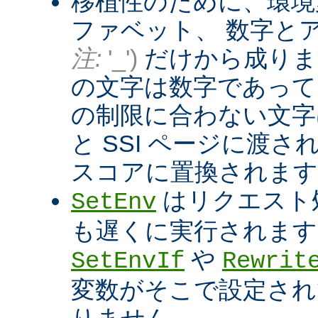
移植性のために、環境
ファベット、 数字と
注:
'_')
だけから成りま
の文字は数字であって
の制限に合わない文字は
と SSI ページに渡
スコアに置換されます
はリクエスト
SetEnv
も遅くに実行されます
や
SetEnvIf
Rewrit
変数がそこで設定され
りません。