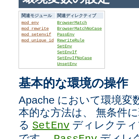
関連モジュール
関連ディレクティブ
mod_env
BrowserMatch
mod_rewrite
BrowserMatchNoCase
mod_setenvif
PassEnv
mod_unique_id
RewriteRule
SetEnv
SetEnvIf
SetEnvIfNoCase
UnsetEnv
基本的な環境の操作
Apache において環境
本的な方法は、 無条件
る
ディレクティ
SetEnv
です。
ディレ
PassEnv