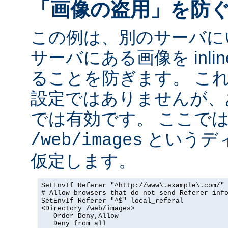
「画像の盗用」を防
この例は、別のサーバに
サーバにある画像を inli
ることを防ぎます。 こ
設定ではありませんが、
では有効です。 ここで
というデ
/web/images
仮定します。
SetEnvIf Referer "^http://www\.example\.com/" 
# Allow browsers that do not send Referer info
SetEnvIf Referer "^$" local_referal

<Directory /web/images>

   Order Deny,Allow

   Deny from all
