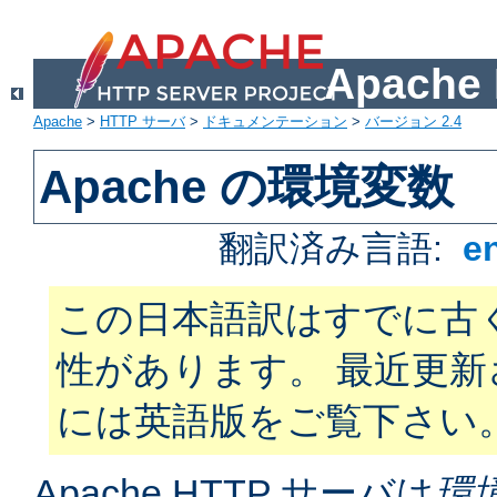
Apach
Apache
>
HTTP サーバ
>
ドキュメンテーション
>
バージョン 2.4
Apache の環境変数
翻訳済み言語:
e
この日本語訳はすでに古
性があります。 最近更
には英語版をご覧下さい
Apache HTTP サーバは
環