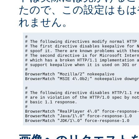
たので、この設定はもは
れません。
#

# The following directives modify normal HTTP 
# The first directive disables keepalive for N
# spoof it. There are known problems with thes
# The second directive is for Microsoft Intern
# which has a broken HTTP/1.1 implementation a
# support keepalive when it is used on 301 or 
#

BrowserMatch "Mozilla/2" nokeepalive

BrowserMatch "MSIE 4\.0b2;" nokeepalive downgr
#

# The following directive disables HTTP/1.1 re
# are in violation of the HTTP/1.0 spec by not
# basic 1.1 response.

#

BrowserMatch "RealPlayer 4\.0" force-response-
BrowserMatch "Java/1\.0" force-response-1.0

BrowserMatch "JDK/1\.0" force-response-1.0