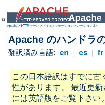
Apach
Apache
>
HTTP サーバ
>
ドキュメンテーション
>
バージョン 2.4
Apache のハンドラ
翻訳済み言語:
en
|
es
|
f
この日本語訳はすでに古
性があります。 最近更
には英語版をご覧下さい