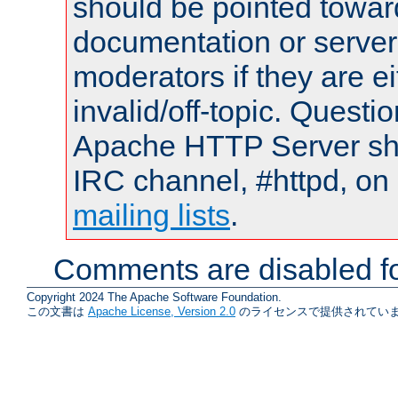
should be pointed towar
documentation or serve
moderators if they are 
invalid/off-topic. Quest
Apache HTTP Server shou
IRC channel, #httpd, on 
mailing lists
.
Comments are disabled fo
Copyright 2024 The Apache Software Foundation.
この文書は
Apache License, Version 2.0
のライセンスで提供されていま