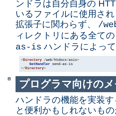
ンドラは自分自身の HT
いるファイルに使用され
拡張子に関わらず、
/we
ィレクトリにある全て
ハンドラによって
as-is
<
Directory
/
web
/
htdocs
/
asis
>
SetHandler
</
Directory
>
プログラマ向けのメ
ハンドラの機能を実装す
と便利かもしれないも