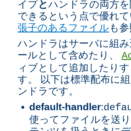
イプ
と
ハンドラの両方を
できるという点で優れてい
張子のあるファイル
も参
ハンドラはサーバに組み
ールとして含めたり、
A
ィブとして追加したりす
す。 以下は標準配布に
ンドラです。
default-handler
:
defa
使ってファイルを送り
テンツを扱うときに