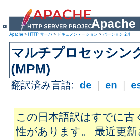
Apach
Apache
>
HTTP サーバ
>
ドキュメンテーション
>
バージョン 2.4
マルチプロセッシン
(MPM)
翻訳済み言語:
de
|
en
|
e
この日本語訳はすでに古
性があります。 最近更