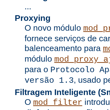
...
Proxying
O novo módulo
mod_p
fornece serviços de c
balenceamento para
m
módulo
mod_proxy_a
para o
Protocolo Ap
, usado p
versão 1.3
Filtragem Inteligente (Sm
O
introdu
mod_filter