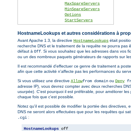
MaxSpareServers
MinSpareServers
Options
StartServers
HostnameLookups et autres considérations à pro
Avant Apache 1.3, la directive
était posit
HostnameLookups
recherche DNS et le traitement de la requête ne pourra pas ê
défaut à
. Si vous souhaitez que les adresses dans vos fi
Off
ou un des nombreux paquets générateurs de rapports sur les
Il est recommandé d'effectuer ce genre de traitement a poste
afin que cette activité n'affecte pas les performances du serv
Si vous utilisez une directive
ou
Allow
from domain
Deny
fr
adresse IP), vous devrez compter avec deux recherches DNS (
usurpée). C'est pourquoi il est préférable, pour améliorer les
chaque fois que c'est possible.
Notez qu'il est possible de modifier la portée des directives, 
DNS ne seront alors effectuées que pour les requêtes qui sati
:
.cgi
HostnameLookups