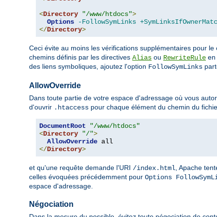
<
Directory
"/www/htdocs"
>
Options
-FollowSymLinks
+SymLinksIfOwnerMat
</
Directory
>
Ceci évite au moins les vérifications supplémentaires pour le
chemins définis par les directives
ou
en 
Alias
RewriteRule
des liens symboliques, ajoutez l'option
parto
FollowSymLinks
AllowOverride
Dans toute partie de votre espace d'adressage où vous autoris
d'ouvrir
pour chaque élément du chemin du fichie
.htaccess
DocumentRoot
"/www/htdocs"
<
Directory
"/"
>
AllowOverride
</
Directory
>
et qu'une requête demande l'URI
, Apache tent
/index.html
celles évoquées précédemment pour
Options FollowSymL
espace d'adressage.
Négociation
Dans la mesure du possible, évitez toute négociation de cont