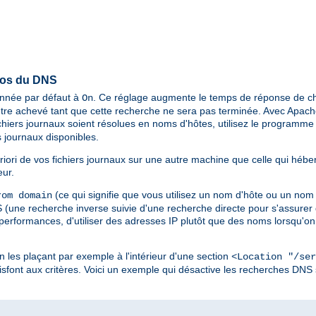
pos du DNS
ionnée par défaut à
. Ce réglage augmente le temps de réponse de ch
On
tre achevé tant que cette recherche ne sera pas terminée. Avec Apache 
chiers journaux soient résolues en noms d'hôtes, utilisez le programm
 journaux disponibles.
riori de vos fichiers journaux sur une autre machine que celle qui hébe
eur.
(ce qui signifie que vous utilisez un nom d'hôte ou un nom
om domain
une recherche inverse suivie d'une recherche directe pour s'assurer q
 performances, d'utiliser des adresses IP plutôt que des noms lorsqu'on 
en les plaçant par exemple à l'intérieur d'une section
<Location "/ser
sfont aux critères. Voici un exemple qui désactive les recherches DNS 