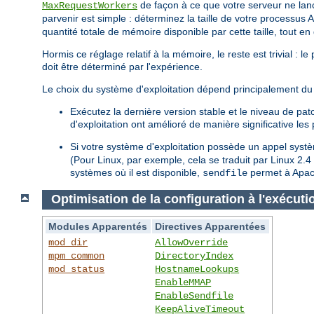
de façon à ce que votre serveur ne lan
MaxRequestWorkers
parvenir est simple : déterminez la taille de votre processus 
quantité totale de mémoire disponible par cette taille, tout e
Hormis ce réglage relatif à la mémoire, le reste est trivial : 
doit être déterminé par l'expérience.
Le choix du système d'exploitation dépend principalement du 
Exécutez la dernière version stable et le niveau de pa
d'exploitation ont amélioré de manière significative le
Si votre système d'exploitation possède un appel sys
(Pour Linux, par exemple, cela se traduit par Linux 2.
systèmes où il est disponible,
permet à Apach
sendfile
Optimisation de la configuration à l'exécuti
Modules Apparentés
Directives Apparentées
mod_dir
AllowOverride
mpm_common
DirectoryIndex
mod_status
HostnameLookups
EnableMMAP
EnableSendfile
KeepAliveTimeout