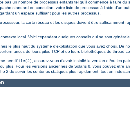
ce pas un nombre de processus enfants tel qu'il commence à faire du
Apache standard en consultant votre liste de processus à l'aide d'un outi
n gardant un espace suffisant pour les autres processus.
le processeur, la carte réseau et les disques doivent être suffisamment 
contexte local. Voici cependant quelques conseils qui se sont générale
tches le plus haut du système d'exploitation que vous avez choisi. De
s performances de leurs piles TCP et de leurs bibliothèques de thread c
tème
, assurez-vous d'avoir installé la version et/ou les pa
sendfile(2)
4 ou plus. Pour les versions anciennes de Solaris 8, vous pouvez être a
e 2 de servir les contenus statiques plus rapidement, tout en induisan
on