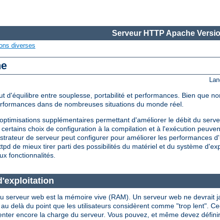
Serveur HTTP Apache Versio
ons diverses
he
Lan
d'équilibre entre souplesse, portabilité et performances. Bien que non
performances dans de nombreuses situations du monde réel.
timisations supplémentaires permettant d'améliorer le débit du serveu
certains choix de configuration à la compilation et à l'exécution peuve
strateur de serveur peut configurer pour améliorer les performances d'
d de mieux tirer parti des possibilités du matériel et du système d'expl
ux fonctionnalités.
'exploitation
u serveur web est la mémoire vive (RAM). Un serveur web ne devrait jama
là du point que les utilisateurs considèrent comme "trop lent". Ceci i
enter encore la charge du serveur. Vous pouvez, et même devez définir l