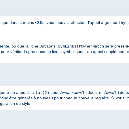
que dans certains CGIs, vous pouvez effectuer l'appel à
gethostbyn
ente, ou que la ligne
sera présent
Options SymLinksIfOwnerMatch
pour vérifier la présence de liens symboliques. Un appel supplémenta
ctuera un appel à
pour
,
, et
lstat(2)
/www
/www/htdocs
/www/htdocs
 donc être générés à nouveau pour chaque nouvelle requête. Si vous vo
guration du style :