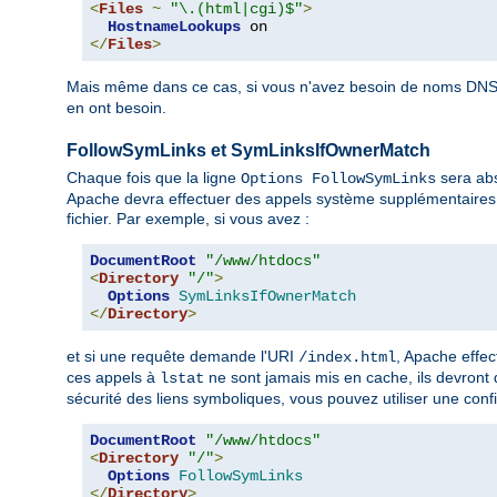
<
Files
~
"\.(html|cgi)$"
>
HostnameLookups
</
Files
>
Mais même dans ce cas, si vous n'avez besoin de noms DNS 
en ont besoin.
FollowSymLinks et SymLinksIfOwnerMatch
Chaque fois que la ligne
sera abs
Options FollowSymLinks
Apache devra effectuer des appels système supplémentaires 
fichier. Par exemple, si vous avez :
DocumentRoot
"/www/htdocs"
<
Directory
"/"
>
Options
SymLinksIfOwnerMatch
</
Directory
>
et si une requête demande l'URI
, Apache effe
/index.html
ces appels à
ne sont jamais mis en cache, ils devront
lstat
sécurité des liens symboliques, vous pouvez utiliser une confi
DocumentRoot
"/www/htdocs"
<
Directory
"/"
>
Options
FollowSymLinks
</
Directory
>