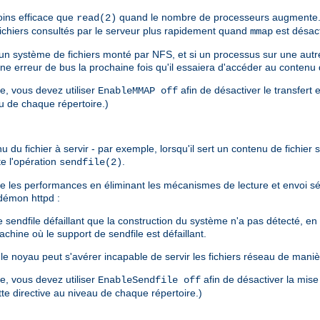
ins efficace que
quand le nombre de processeurs augmente. 
read(2)
 fichiers consultés par le serveur plus rapidement quand
est désact
mmap
s un système de fichiers monté par NFS, et si un processus sur une au
une erreur de bus la prochaine fois qu'il essaiera d'accéder au contenu
re, vous devez utiliser
afin de désactiver le transfert 
EnableMMAP off
au de chaque répertoire.)
u fichier à servir - par exemple, lorsqu'il sert un contenu de fichier sta
te l'opération
.
sendfile(2)
liore les performances en éliminant les mécanismes de lecture et envoi 
u démon httpd :
endfile défaillant que la construction du système n'a pas détecté, en pa
chine où le support de sendfile est défaillant.
e noyau peut s'avérer incapable de servir les fichiers réseau de maniè
re, vous devez utiliser
afin de désactiver la mise
EnableSendfile off
ette directive au niveau de chaque répertoire.)