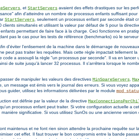
, et
avaient des effets drastiques sur les pe
reServers
StartServers
sance" afin d'atteindre un nombre de processus enfants suffisant pour s
par
, seulement un processus enfant par seconde était cré
StartServers
 clients simultanés et utilisant la valeur par défaut de
pour la directi
5
nfants permettant de faire face à la charge. Ceci fonctionne en pratiq
dant pas le cas pour les tests de référence (benchmarks) où le serveu
afin d'éviter l'enlisement de la machine dans le démarrage de nouveau
e peut pas traiter les requêtes. Mais cette règle impactait tellement 
le code a assoupli la règle "un processus par seconde". Il va en lancer
nsi de suite jusqu'à lancer 32 processus. Il s'arrêtera lorsque le nomb
 passer de manipuler les valeurs des directives
,
MinSpareServers
Ma
, un message est émis vers le journal des erreurs. Si vous voyez appa
 guider, utilisez les informations délivrées par le module
mod_statu
ction est définie par la valeur de la directive
MaxConnectionsPerChi
qu'un processus enfant peut traiter. Si votre configuration actuelle a ce
de manière significative. Si vous utilisez SunOs ou une ancienne version 
ont maintenus et ne font rien sinon attendre la prochaine requête sur l
imiser cet effet. Il faut trouver le bon compromis entre la bande passa