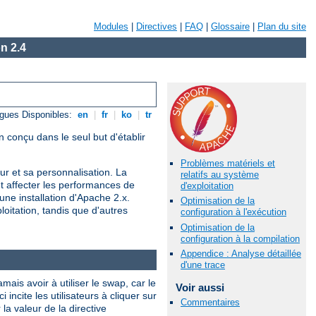
Modules
|
Directives
|
FAQ
|
Glossaire
|
Plan du site
n 2.4
gues Disponibles:
en
|
fr
|
ko
|
tr
 conçu dans le seul but d'établir
Problèmes matériels et
r et sa personnalisation. La
relatifs au système
nt affecter les performances de
d'exploitation
une installation d'Apache 2.x.
Optimisation de la
oitation, tandis que d'autres
configuration à l'exécution
Optimisation de la
configuration à la compilation
Appendice : Analyse détaillée
d'une trace
is avoir à utiliser le swap, car le
Voir aussi
ncite les utilisateurs à cliquer sur
Commentaires
a valeur de la directive