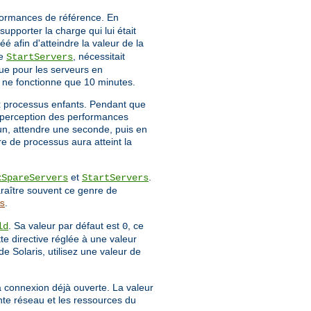
rformances de référence. En
upporter la charge qui lui était
é afin d'atteindre la valeur de la
ve
, nécessitait
StartServers
ue pour les serveurs en
r ne fonctionne que 10 minutes.
x processus enfants. Pendant que
la perception des performances
 un, attendre une seconde, puis en
re de processus aura atteint la
et
.
xSpareServers
StartServers
raître souvent ce genre de
.
s
. Sa valeur par défaut est
, ce
ld
0
tte directive réglée à une valeur
de Solaris, utilisez une valeur de
a connexion déjà ouverte. La valeur
nte réseau et les ressources du