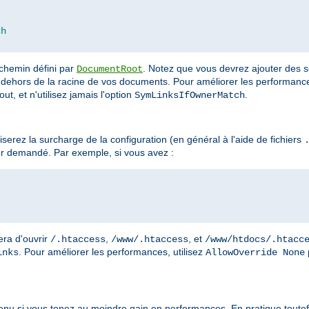
ch
 chemin défini par
. Notez que vous devrez ajouter des s
DocumentRoot
dehors de la racine de vos documents. Pour améliorer les performances
ut, et n'utilisez jamais l'option
.
SymLinksIfOwnerMatch
erez la surcharge de la configuration (en général à l'aide de fichiers
r demandé. Par exemple, si vous avez :
era d'ouvrir
,
, et
/.htaccess
/www/.htaccess
/www/htdocs/.htacc
. Pour améliorer les performances, utilisez
inks
AllowOverride None
enu si vous tenez au moindre gain en performances. En pratique toutefo