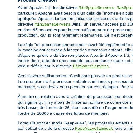
Process Creation
Avant Apache 1.3, les directives
,
MinSpareServers
MaxSpa
particulier, Apache avait besoin d'un délai de "montée en puis
appliquée. Après le lancement initial des processus enfants 
directive
. Ainsi, un serveur accédé par 100
MinSpareServers
environ 95 secondes pour lancer suffisamment de processus e
production, car ils sont rarement redémarrés. Ce n'est cepen
La règle "un processus par seconde" avait été implémentée 
la machine est occupée à lancer des processus enfants, elle n
d'Apache qu'elle a dû être remplacée. A partir d'Apache 1.3, 
lancer deux, attendre une seconde, puis en lancer quatre et ai
valeur définie par la directive
.
MinSpareServers
Ceci s'avère suffisamment réactif pour pouvoir en général se
Lorsque plus de 4 processus enfants sont lancés par seconde
message, vous devez vous pencher sur ces réglages. Pour vous
À mettre en relation avec la création de processus, leur destru
qui signifie qu'il n'y a pas de limite au nombre de connexions 
très basse, de l'ordre de
, il est conseillé de l'augmenter 
30
l'ordre de
à cause des fuites de mémoire.
10000
Lorsqu'ils sont en mode "keep-alive", les processus enfants s
par défaut de
de la directive
tend à min
5
KeepAliveTimeout