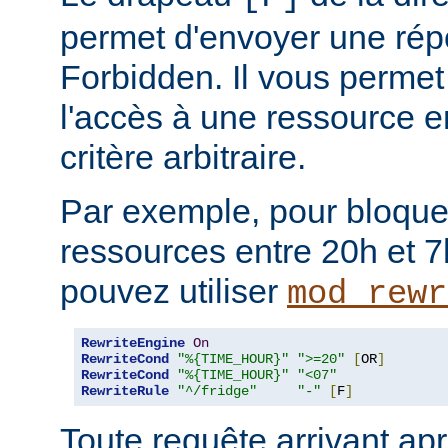
permet d'envoyer une rép
Forbidden. Il vous permet 
l'accès à une ressource e
critère arbitraire.
Par exemple, pour bloque
ressources entre 20h et 7
pouvez utiliser
mod_rewr
RewriteEngine
On
RewriteCond
"%{TIME_HOUR}"
">=20"
[
OR
]
RewriteCond
"%{TIME_HOUR}"
"<07"
RewriteRule
"^/fridge"
"-"
[
F
]
Toute requête arrivant ap