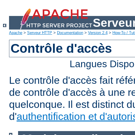
Serveu
Apache
>
Serveur HTTP
>
Documentation
>
Version 2.4
>
How-To / Tut
Contrôle d'accès
Langues Dispo
Le contrôle d'accès fait réf
de contrôle d'accès à une 
quelconque. Il est distinct 
d'
authentification et d'autori