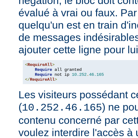
négation, le bloc doit con
évalué à vrai ou faux. Par
quelqu'un est en train d'i
de messages indésirable
ajouter cette ligne pour lui
<
RequireAll
>
Require
 all granted

Require
 not ip 
10.252
.
46.165
</
RequireAll
>
Les visiteurs possédant c
(
) ne pou
10.252.46.165
contenu concerné par cett
voulez interdire l'accès 