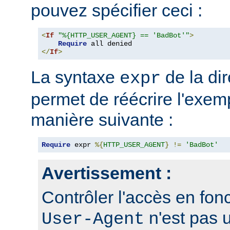
pouvez spécifier ceci :
<
If
"%{HTTP_USER_AGENT} == 'BadBot'"
>
Require
</
If
>
La syntaxe
de la di
expr
permet de réécrire l'exem
manière suivante :
Require
 expr 
%{
HTTP_USER_AGENT
}
!=
'BadBot'
Avertissement :
Contrôler l'accès en fonc
n'est pas 
User-Agent