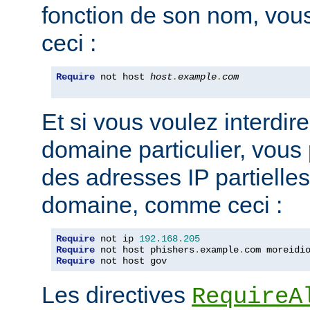
fonction de son nom, vou
ceci :
Require
 not host 
host
.
example
.
com
Et si vous voulez interdire
domaine particulier, vous
des adresses IP partiell
domaine, comme ceci :
Require
 not ip 
192.168
.
205
Require
 not host phishers
.
example
.
com moreidi
Require
 not host gov
Les directives
RequireA