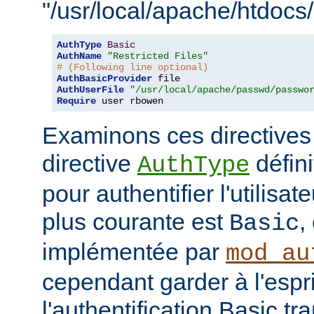
"/usr/local/apache/htdocs/
AuthType
Basic
AuthName
"Restricted Files"
# (Following line optional)
AuthBasicProvider
AuthUserFile
"/usr/local/apache/passwd/passwo
Require
 user rbowen
Examinons ces directives
directive
défini
AuthType
pour authentifier l'utilisa
plus courante est
,
Basic
implémentée par
mod_au
cependant garder à l'espr
l'authentification Basic t