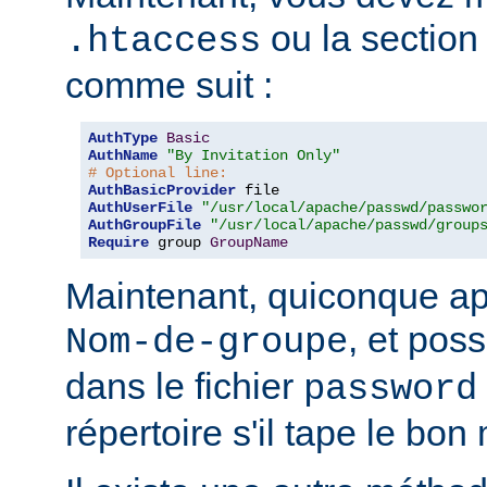
ou la sectio
.htaccess
comme suit :
AuthType
Basic
AuthName
"By Invitation Only"
# Optional line:
AuthBasicProvider
AuthUserFile
"/usr/local/apache/passwd/passwo
AuthGroupFile
"/usr/local/apache/passwd/group
Require
 group 
GroupName
Maintenant, quiconque ap
, et pos
Nom-de-groupe
dans le fichier
password
répertoire s'il tape le bo